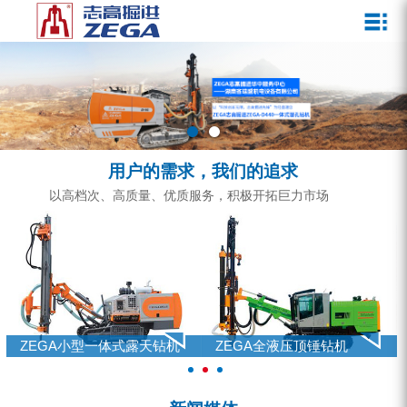
关于我们
新闻媒体
产品中心
客户服务
ZEGA一体式潜孔钻机
企业文化
公司新闻
服务介绍
ZEGA地下掘进台车
发展历程
行业动态
服务中心
ZEGA小型一体式露天钻机
资质荣誉
营销网络
用户的需求，我们的追求
ZEGA全液压顶锤钻机
宣传视频
以高档次、高质量、优质服务，积极开拓巨力市场
ZEGA水井钻机
零配件
锚固钻机系列
FY水井钻车系列
ZEGA小型一体式露天钻机
ZEGA全液压顶锤钻机
KQZ水井钻机系列