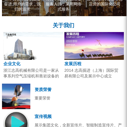
奋进,用户的需求，我
服务人员，采用网络
运营的国际化公司
们的追求
式服务
关于我们
企业文化
发展历程
浙江志高机械有限公司是一家从
2014 志高掘进（上海）国际贸
事系列空气压缩机和凿岩设备的
易有限公司及展示中心成立
研究开发、生产销售和应用服务
2013 分体钻机形成410、420、
的专业机构。产品广泛应用于工
430三...
资质荣誉
业气源、各类矿山开采和工程项
重要荣誉
目建设。企业以技术开发为核
心，...
宣传视频
展示集团文化，全新宣传片、智能制造宣传片、产