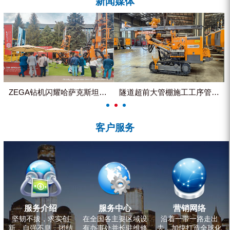
新闻媒体
ZEGA分体式露天钻机
水井专用螺杆空压机
雾炮机
洗轮机
螺杆式空气压缩机
ZEGA钻机闪耀哈萨克斯坦国际...
隧道超前大管棚施工工序管理控制
黑金刚钻头钻具系列
客户服务
发电机组
服务介绍
服务中心
营销网络
坚韧不拔，求实创
在全国各主要区域设
沿着一带一路走出
新，自强不息，团结
有办事处并长驻维修
去，加快打造全球化