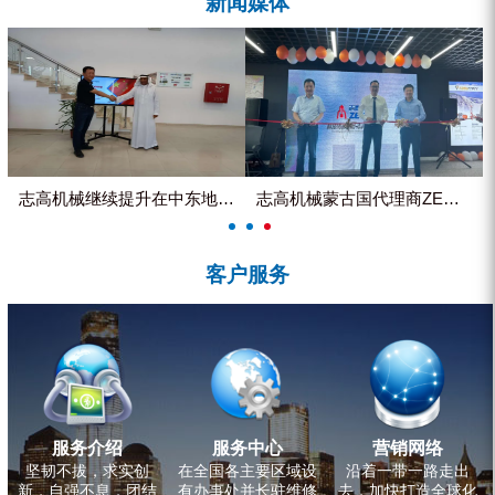
新闻媒体
ZEGA分体式露天钻机
水井专用螺杆空压机
雾炮机
洗轮机
螺杆式空气压缩机
志高机械继续提升在中东地区的市...
志高机械蒙古国代理商ZEGA客...
黑金刚钻头钻具系列
客户服务
发电机组
服务介绍
服务中心
营销网络
坚韧不拔，求实创
在全国各主要区域设
沿着一带一路走出
新，自强不息，团结
有办事处并长驻维修
去，加快打造全球化