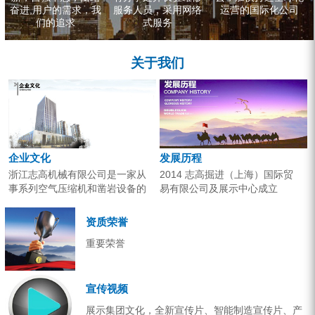
奋进,用户的需求，我
服务人员，采用网络
运营的国际化公司
们的追求
式服务
关于我们
企业文化
发展历程
浙江志高机械有限公司是一家从
2014 志高掘进（上海）国际贸
事系列空气压缩机和凿岩设备的
易有限公司及展示中心成立
研究开发、生产销售和应用服务
2013 分体钻机形成410、420、
的专业机构。产品广泛应用于工
430三...
资质荣誉
业气源、各类矿山开采和工程项
重要荣誉
目建设。企业以技术开发为核
心，...
宣传视频
展示集团文化，全新宣传片、智能制造宣传片、产