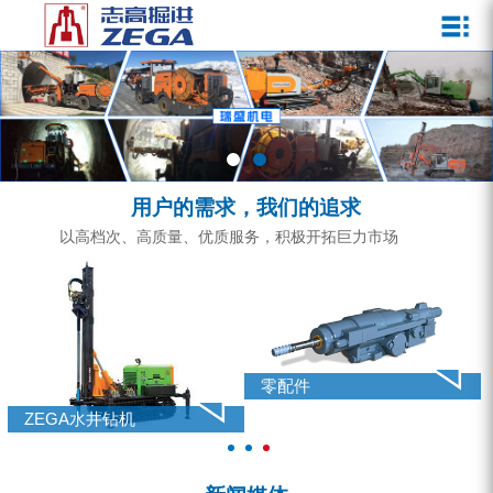
关于我们
新闻媒体
产品中心
客户服务
ZEGA一体式潜孔钻机
企业文化
公司新闻
服务介绍
ZEGA地下掘进台车
发展历程
行业动态
服务中心
ZEGA小型一体式露天钻机
资质荣誉
营销网络
用户的需求，我们的追求
ZEGA全液压顶锤钻机
宣传视频
以高档次、高质量、优质服务，积极开拓巨力市场
ZEGA水井钻机
零配件
锚固钻机系列
零配件
FY水井钻车系列
ZEGA水井钻机
KQZ水井钻机系列