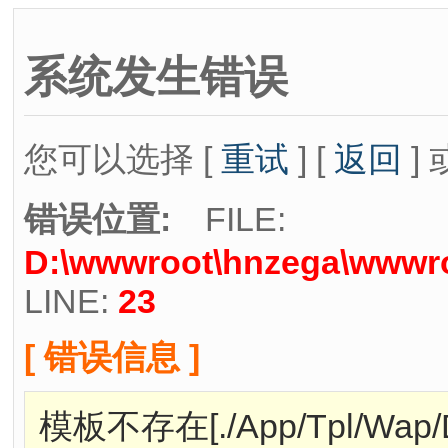
系统发生错误
您可以选择 [
重试
] [
返回
] 
错误位置:
FILE:
D:\wwwroot\hnzega\wwwro
LINE:
23
[ 错误信息 ]
模板不存在[./App/Tpl/Wap/Def