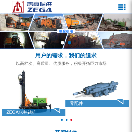
关于我们
新闻媒体
产品中心
客户服务
ZEGA一体式潜孔钻机
企业文化
公司新闻
服务介绍
ZEGA地下掘进台车
发展历程
行业动态
服务中心
ZEGA小型一体式露天钻机
资质荣誉
营销网络
用户的需求，我们的追求
ZEGA全液压顶锤钻机
宣传视频
以高档次、高质量、优质服务，积极开拓巨力市场
ZEGA水井钻机
零配件
锚固钻机系列
零配件
FY水井钻车系列
ZEGA水井钻机
KQZ水井钻机系列