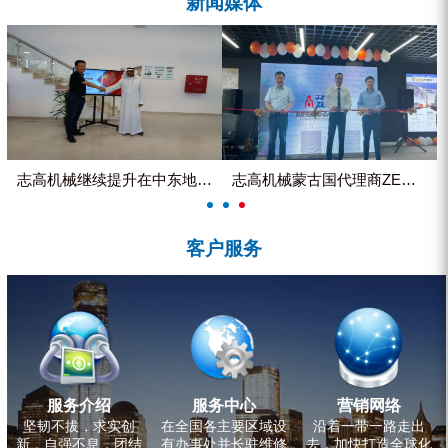
新闻媒体
ZEGA分体式露天钻机
水井专用螺杆空压机
雾炮机
洗轮机
螺杆式空气压缩机
志高机械继续提升在中东地区的市...
志高机械蒙古国代理商ZEGA客...
黑金刚钻头钻具系列
客户服务
发电机组
服务介绍
服务中心
营销网络
坚韧不拔，求实创
在全国各主要区域设
沿着一带一路走出
新，自强不息，团结
有办事处并长驻维修
去，加快打造全球化