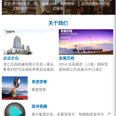
奋进,用户的需求，我
服务人员，采用网络
运营的国际化公司
们的追求
式服务
关于我们
企业文化
发展历程
浙江志高机械有限公司是一家从
2014 志高掘进（上海）国际贸
事系列空气压缩机和凿岩设备的
易有限公司及展示中心成立
研究开发、生产销售和应用服务
2013 分体钻机形成410、420、
的专业机构。产品广泛应用于工
430三...
资质荣誉
业气源、各类矿山开采和工程项
重要荣誉
目建设。企业以技术开发为核
心，...
宣传视频
展示集团文化，全新宣传片、智能制造宣传片、产