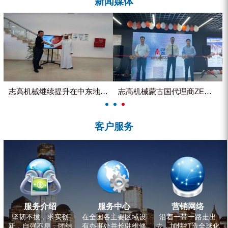
新闻媒体
ZEGA分体式露天钻机
水井专用螺杆空压机
雾炮机
洗轮机
螺杆式空气压缩机
志高机械继续提升在中东地区的市...
志高机械蒙古国代理商ZEGA客...
黑金刚钻头钻具系列
客户服务
发电机组
服务介绍
服务中心
营销网络
坚韧不拔，求实创
在全国各主要区域设
沿着一带一路走出
新，自强不息，团结
有办事处并长驻维修
去，加快打造全球化