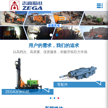
关于我们
新闻媒体
产品中心
客户服务
ZEGA一体式潜孔钻机
企业文化
公司新闻
服务介绍
ZEGA地下掘进台车
发展历程
行业动态
服务中心
ZEGA小型一体式露天钻机
资质荣誉
营销网络
用户的需求，我们的追求
ZEGA全液压顶锤钻机
宣传视频
以高档次、高质量、优质服务，积极开拓巨力市场
ZEGA水井钻机
零配件
锚固钻机系列
零配件
FY水井钻车系列
ZEGA水井钻机
KQZ水井钻机系列