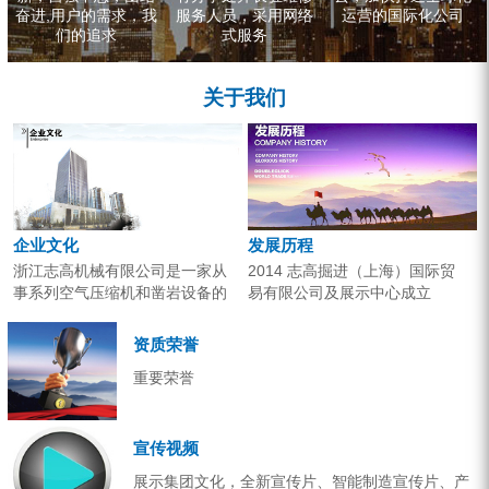
奋进,用户的需求，我
服务人员，采用网络
运营的国际化公司
们的追求
式服务
关于我们
企业文化
发展历程
浙江志高机械有限公司是一家从
2014 志高掘进（上海）国际贸
事系列空气压缩机和凿岩设备的
易有限公司及展示中心成立
研究开发、生产销售和应用服务
2013 分体钻机形成410、420、
的专业机构。产品广泛应用于工
430三...
资质荣誉
业气源、各类矿山开采和工程项
重要荣誉
目建设。企业以技术开发为核
心，...
宣传视频
展示集团文化，全新宣传片、智能制造宣传片、产