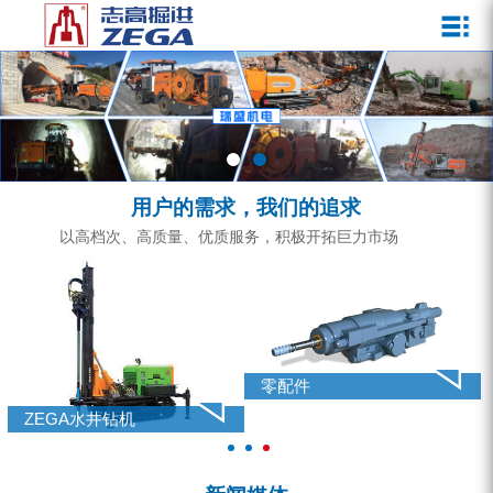
关于我们
新闻媒体
产品中心
客户服务
ZEGA一体式潜孔钻机
企业文化
公司新闻
服务介绍
ZEGA地下掘进台车
发展历程
行业动态
服务中心
ZEGA小型一体式露天钻机
资质荣誉
营销网络
用户的需求，我们的追求
ZEGA全液压顶锤钻机
宣传视频
以高档次、高质量、优质服务，积极开拓巨力市场
ZEGA水井钻机
零配件
锚固钻机系列
零配件
FY水井钻车系列
ZEGA水井钻机
KQZ水井钻机系列