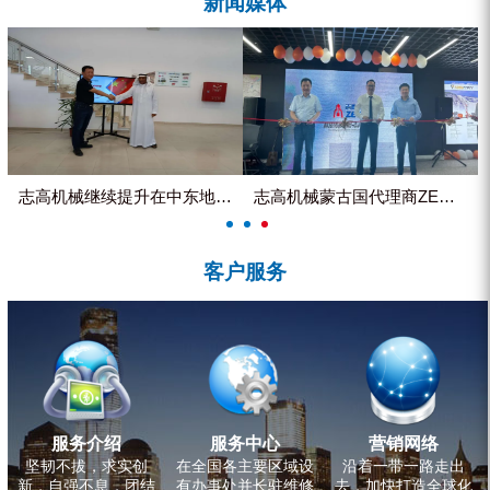
新闻媒体
ZEGA分体式露天钻机
水井专用螺杆空压机
雾炮机
洗轮机
螺杆式空气压缩机
志高机械继续提升在中东地区的市...
志高机械蒙古国代理商ZEGA客...
黑金刚钻头钻具系列
客户服务
发电机组
服务介绍
服务中心
营销网络
坚韧不拔，求实创
在全国各主要区域设
沿着一带一路走出
新，自强不息，团结
有办事处并长驻维修
去，加快打造全球化