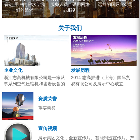
奋进,用户的需求，我
服务人员，采用网络
运营的国际化公司
们的追求
式服务
关于我们
企业文化
发展历程
浙江志高机械有限公司是一家从
2014 志高掘进（上海）国际贸
事系列空气压缩机和凿岩设备的
易有限公司及展示中心成立
研究开发、生产销售和应用服务
2013 分体钻机形成410、420、
的专业机构。产品广泛应用于工
430三...
资质荣誉
业气源、各类矿山开采和工程项
重要荣誉
目建设。企业以技术开发为核
心，...
宣传视频
展示集团文化，全新宣传片、智能制造宣传片、产