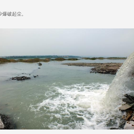
少爆破起尘。