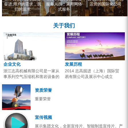
奋进,用户的需求，我
服务人员，采用网络
运营的国际化公司
们的追求
式服务
关于我们
企业文化
发展历程
浙江志高机械有限公司是一家从
2014 志高掘进（上海）国际贸
事系列空气压缩机和凿岩设备的
易有限公司及展示中心成立
研究开发、生产销售和应用服务
2013 分体钻机形成410、420、
的专业机构。产品广泛应用于工
430三...
资质荣誉
业气源、各类矿山开采和工程项
重要荣誉
目建设。企业以技术开发为核
心，...
宣传视频
展示集团文化，全新宣传片、智能制造宣传片、产