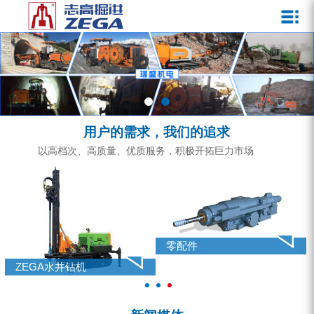
关于我们
新闻媒体
产品中心
客户服务
ZEGA一体式潜孔钻机
企业文化
公司新闻
服务介绍
ZEGA地下掘进台车
发展历程
行业动态
服务中心
ZEGA小型一体式露天钻机
资质荣誉
营销网络
用户的需求，我们的追求
ZEGA全液压顶锤钻机
宣传视频
以高档次、高质量、优质服务，积极开拓巨力市场
ZEGA水井钻机
零配件
锚固钻机系列
零配件
FY水井钻车系列
ZEGA水井钻机
KQZ水井钻机系列