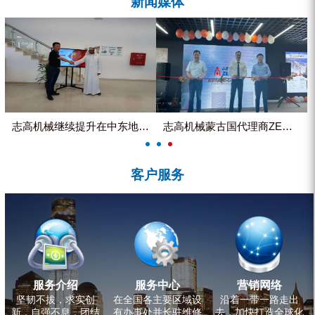
新闻媒体
ZEGA分体式露天钻机
水井专用螺杆空压机
雾炮机
洗轮机
螺杆式空气压缩机
志高机械继续提升在中东地区的市...
志高机械蒙古国代理商ZEGA客...
黑金刚钻头钻具系列
客户服务
发电机组
服务介绍
服务中心
营销网络
坚韧不拔，求实创
在全国各主要区域设
沿着一带一路走出
新，自强不息，团结
有办事处并长驻维修
去，加快打造全球化