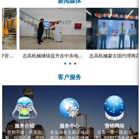
新闻媒体
ZEGA分体式露天钻机
水井专用螺杆空压机
雾炮机
洗轮机
螺杆式空气压缩机
志高机械继续提升在中东地区的市...
志高机械蒙古国代理商ZEGA客...
黑金刚钻头钻具系列
客户服务
发电机组
服务介绍
服务中心
营销网络
坚韧不拔，求实创
在全国各主要区域设
沿着一带一路走出
新，自强不息，团结
有办事处并长驻维修
去，加快打造全球化