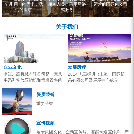
奋进,用户的需求，我
服务人员，采用网络
运营的国际化公司
们的追求
式服务
关于我们
企业文化
发展历程
浙江志高机械有限公司是一家从
2014 志高掘进（上海）国际贸
事系列空气压缩机和凿岩设备的
易有限公司及展示中心成立
研究开发、生产销售和应用服务
2013 分体钻机形成410、420、
的专业机构。产品广泛应用于工
430三...
资质荣誉
业气源、各类矿山开采和工程项
重要荣誉
目建设。企业以技术开发为核
心，...
宣传视频
展示集团文化，全新宣传片、智能制造宣传片、产