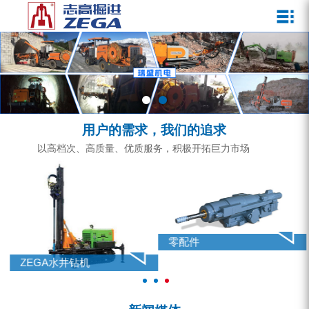
关于我们
新闻媒体
产品中心
客户服务
ZEGA一体式潜孔钻机
企业文化
公司新闻
服务介绍
ZEGA地下掘进台车
发展历程
行业动态
服务中心
ZEGA小型一体式露天钻机
资质荣誉
营销网络
用户的需求，我们的追求
ZEGA全液压顶锤钻机
宣传视频
以高档次、高质量、优质服务，积极开拓巨力市场
ZEGA水井钻机
零配件
锚固钻机系列
零配件
FY水井钻车系列
ZEGA水井钻机
KQZ水井钻机系列