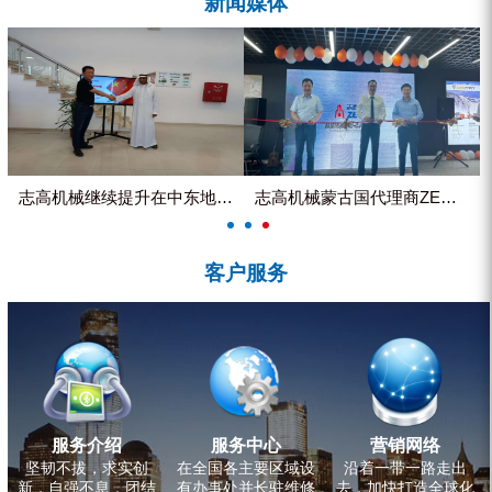
新闻媒体
ZEGA分体式露天钻机
水井专用螺杆空压机
雾炮机
洗轮机
螺杆式空气压缩机
志高机械继续提升在中东地区的市...
志高机械蒙古国代理商ZEGA客...
黑金刚钻头钻具系列
客户服务
发电机组
服务介绍
服务中心
营销网络
坚韧不拔，求实创
在全国各主要区域设
沿着一带一路走出
新，自强不息，团结
有办事处并长驻维修
去，加快打造全球化