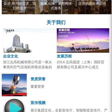
奋进,用户的需求，我
服务人员，采用网络
运营的国际化公司
们的追求
式服务
关于我们
企业文化
发展历程
浙江志高机械有限公司是一家从
2014 志高掘进（上海）国际贸
事系列空气压缩机和凿岩设备的
易有限公司及展示中心成立
研究开发、生产销售和应用服务
2013 分体钻机形成410、420、
的专业机构。产品广泛应用于工
430三...
资质荣誉
业气源、各类矿山开采和工程项
重要荣誉
目建设。企业以技术开发为核
心，...
宣传视频
展示集团文化，全新宣传片、智能制造宣传片、产