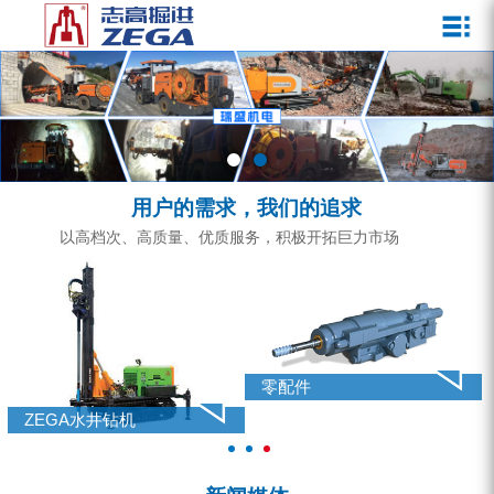
关于我们
新闻媒体
产品中心
客户服务
ZEGA一体式潜孔钻机
企业文化
公司新闻
服务介绍
ZEGA地下掘进台车
发展历程
行业动态
服务中心
ZEGA小型一体式露天钻机
资质荣誉
营销网络
用户的需求，我们的追求
ZEGA全液压顶锤钻机
宣传视频
以高档次、高质量、优质服务，积极开拓巨力市场
ZEGA水井钻机
零配件
锚固钻机系列
零配件
FY水井钻车系列
ZEGA水井钻机
KQZ水井钻机系列