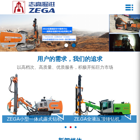
关于我们
新闻媒体
产品中心
客户服务
ZEGA一体式潜孔钻机
企业文化
公司新闻
服务介绍
ZEGA地下掘进台车
发展历程
行业动态
服务中心
ZEGA小型一体式露天钻机
资质荣誉
营销网络
用户的需求，我们的追求
ZEGA全液压顶锤钻机
宣传视频
以高档次、高质量、优质服务，积极开拓巨力市场
ZEGA水井钻机
零配件
锚固钻机系列
FY水井钻车系列
ZEGA小型一体式露天钻机
ZEGA全液压顶锤钻机
KQZ水井钻机系列