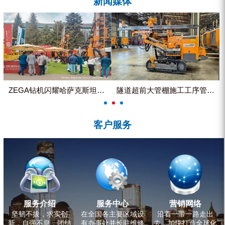
新闻媒体
ZEGA分体式露天钻机
水井专用螺杆空压机
雾炮机
洗轮机
螺杆式空气压缩机
ZEGA钻机闪耀哈萨克斯坦国际...
隧道超前大管棚施工工序管理控制
黑金刚钻头钻具系列
客户服务
发电机组
服务介绍
服务中心
营销网络
坚韧不拔，求实创
在全国各主要区域设
沿着一带一路走出
新，自强不息，团结
有办事处并长驻维修
去，加快打造全球化