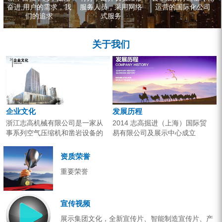
奋进,用户的需求，我
服务人员，采用网络
运营的国际化公司
们的追求
式服务
关于我们
企业文化
发展历程
浙江志高机械有限公司是一家从
2014 志高掘进（上海）国际贸
事系列空气压缩机和凿岩设备的
易有限公司及展示中心成立
研究开发、生产销售和应用服务
2013 分体钻机形成410、420、
的专业机构。产品广泛应用于工
430三...
资质荣誉
业气源、各类矿山开采和工程项
重要荣誉
目建设。企业以技术开发为核
心，...
宣传视频
展示集团文化，全新宣传片、智能制造宣传片、产