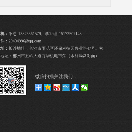
手机：
阳总-13875561579。李经理-15173507148
邮件：
29494996@qq.com
地址：
长沙地址：长沙市雨花区环保科技园兴业路47号。郴
州地址：郴州市五岭大道万华机电市旁（水利局斜对面）
微信扫描关注我们：