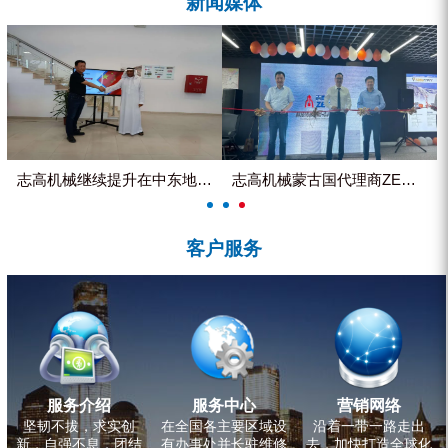
新闻媒体
ZEGA分体式露天钻机
水井专用螺杆空压机
雾炮机
洗轮机
螺杆式空气压缩机
志高机械继续提升在中东地区的市...
志高机械蒙古国代理商ZEGA客...
黑金刚钻头钻具系列
客户服务
发电机组
服务介绍
服务中心
营销网络
坚韧不拔，求实创
在全国各主要区域设
沿着一带一路走出
新，自强不息，团结
有办事处并长驻维修
去，加快打造全球化