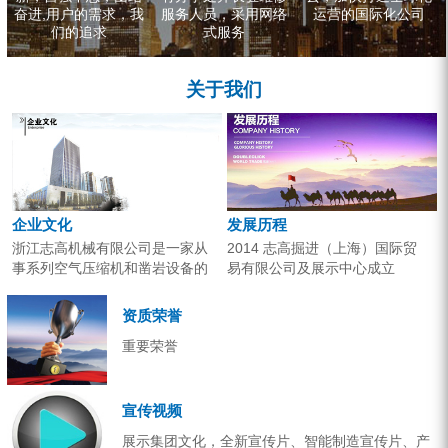
奋进,用户的需求，我
服务人员，采用网络
运营的国际化公司
们的追求
式服务
关于我们
企业文化
发展历程
浙江志高机械有限公司是一家从
2014 志高掘进（上海）国际贸
事系列空气压缩机和凿岩设备的
易有限公司及展示中心成立
研究开发、生产销售和应用服务
2013 分体钻机形成410、420、
的专业机构。产品广泛应用于工
430三...
资质荣誉
业气源、各类矿山开采和工程项
重要荣誉
目建设。企业以技术开发为核
心，...
宣传视频
展示集团文化，全新宣传片、智能制造宣传片、产