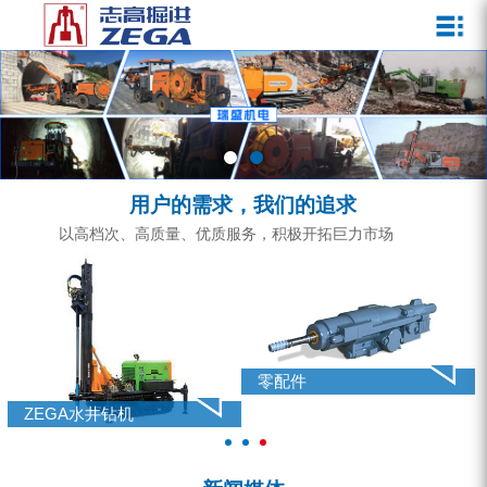
关于我们
新闻媒体
产品中心
客户服务
ZEGA一体式潜孔钻机
企业文化
公司新闻
服务介绍
ZEGA地下掘进台车
发展历程
行业动态
服务中心
ZEGA小型一体式露天钻机
资质荣誉
营销网络
用户的需求，我们的追求
ZEGA全液压顶锤钻机
宣传视频
以高档次、高质量、优质服务，积极开拓巨力市场
ZEGA水井钻机
零配件
锚固钻机系列
零配件
FY水井钻车系列
ZEGA水井钻机
KQZ水井钻机系列