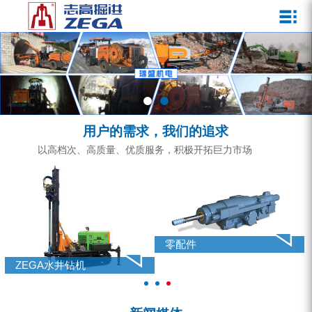
关于我们
新闻媒体
产品中心
客户服务
ZEGA一体式潜孔钻机
企业文化
公司新闻
服务介绍
ZEGA地下掘进台车
发展历程
行业动态
服务中心
ZEGA小型一体式露天钻机
资质荣誉
营销网络
用户的需求，我们的追求
ZEGA全液压顶锤钻机
宣传视频
以高档次、高质量、优质服务，积极开拓巨力市场
ZEGA水井钻机
零配件
锚固钻机系列
零配件
FY水井钻车系列
ZEGA水井钻机
KQZ水井钻机系列