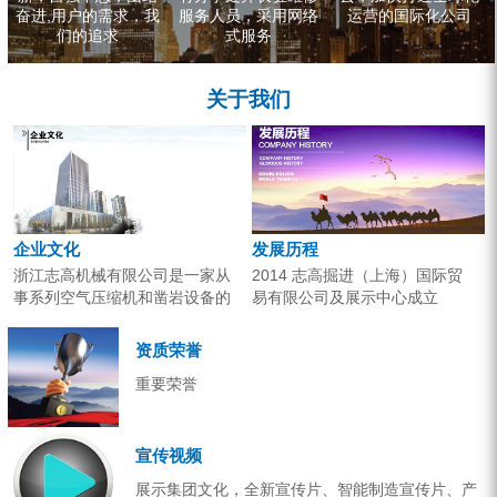
奋进,用户的需求，我
服务人员，采用网络
运营的国际化公司
们的追求
式服务
关于我们
企业文化
发展历程
浙江志高机械有限公司是一家从
2014 志高掘进（上海）国际贸
事系列空气压缩机和凿岩设备的
易有限公司及展示中心成立
研究开发、生产销售和应用服务
2013 分体钻机形成410、420、
的专业机构。产品广泛应用于工
430三...
资质荣誉
业气源、各类矿山开采和工程项
重要荣誉
目建设。企业以技术开发为核
心，...
宣传视频
展示集团文化，全新宣传片、智能制造宣传片、产