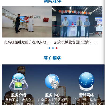
新闻媒体
ZEGA分体式露天钻机
水井专用螺杆空压机
雾炮机
洗轮机
螺杆式空气压缩机
志高机械继续提升在中东地区的市...
志高机械蒙古国代理商ZEGA客...
黑金刚钻头钻具系列
客户服务
发电机组
服务介绍
服务中心
营销网络
坚韧不拔，求实创
在全国各主要区域设
沿着一带一路走出
新，自强不息，团结
有办事处并长驻维修
去，加快打造全球化