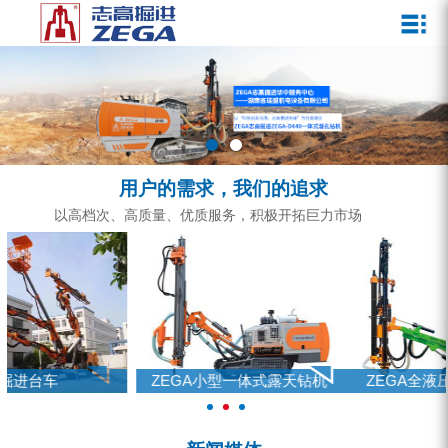
关于我们
新闻媒体
产品中心
客户服务
ZEGA一体式潜孔钻机
企业文化
公司新闻
服务介绍
ZEGA地下掘进台车
发展历程
行业动态
服务中心
ZEGA小型一体式露天钻机
资质荣誉
营销网络
用户的需求，我们的追求
ZEGA全液压顶锤钻机
宣传视频
以高档次、高质量、优质服务，积极开拓巨力市场
ZEGA水井钻机
零配件
锚固钻机系列
FY水井钻车系列
ZEGA小型一体式露天钻机
ZEGA全液压顶锤钻机
KQZ水井钻机系列