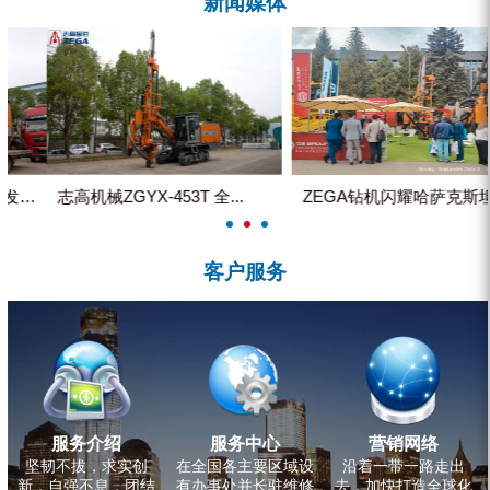
新闻媒体
ZEGA分体式露天钻机
水井专用螺杆空压机
雾炮机
洗轮机
螺杆式空气压缩机
ZEGA钻机闪耀哈萨克斯坦国际...
隧道超前大管棚施工工序管理控制
黑金刚钻头钻具系列
客户服务
发电机组
服务介绍
服务中心
营销网络
坚韧不拔，求实创
在全国各主要区域设
沿着一带一路走出
新，自强不息，团结
有办事处并长驻维修
去，加快打造全球化