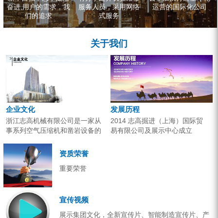
奋进,用户的需求，我
服务人员，采用网络
运营的国际化公司
们的追求
式服务
关于我们
企业文化
发展历程
浙江志高机械有限公司是一家从
2014 志高掘进（上海）国际贸
事系列空气压缩机和凿岩设备的
易有限公司及展示中心成立
研究开发、生产销售和应用服务
2013 分体钻机形成410、420、
的专业机构。产品广泛应用于工
430三...
资质荣誉
业气源、各类矿山开采和工程项
重要荣誉
目建设。企业以技术开发为核
心，...
宣传视频
展示集团文化，全新宣传片、智能制造宣传片、产