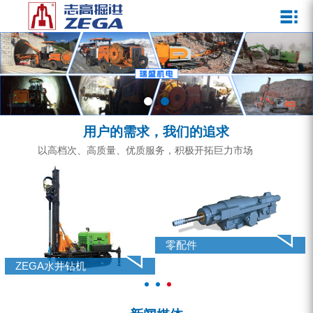
关于我们
新闻媒体
产品中心
客户服务
ZEGA一体式潜孔钻机
企业文化
公司新闻
服务介绍
ZEGA地下掘进台车
发展历程
行业动态
服务中心
ZEGA小型一体式露天钻机
资质荣誉
营销网络
用户的需求，我们的追求
ZEGA全液压顶锤钻机
宣传视频
以高档次、高质量、优质服务，积极开拓巨力市场
ZEGA水井钻机
零配件
锚固钻机系列
零配件
FY水井钻车系列
ZEGA水井钻机
KQZ水井钻机系列