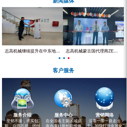
新闻媒体
ZEGA分体式露天钻机
水井专用螺杆空压机
雾炮机
洗轮机
螺杆式空气压缩机
志高机械继续提升在中东地区的市...
志高机械蒙古国代理商ZEGA客...
黑金刚钻头钻具系列
客户服务
发电机组
服务介绍
服务中心
营销网络
坚韧不拔，求实创
在全国各主要区域设
沿着一带一路走出
新，自强不息，团结
有办事处并长驻维修
去，加快打造全球化