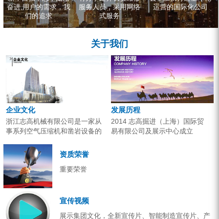
奋进,用户的需求，我
服务人员，采用网络
运营的国际化公司
们的追求
式服务
关于我们
企业文化
发展历程
浙江志高机械有限公司是一家从
2014 志高掘进（上海）国际贸
事系列空气压缩机和凿岩设备的
易有限公司及展示中心成立
研究开发、生产销售和应用服务
2013 分体钻机形成410、420、
的专业机构。产品广泛应用于工
430三...
资质荣誉
业气源、各类矿山开采和工程项
重要荣誉
目建设。企业以技术开发为核
心，...
宣传视频
展示集团文化，全新宣传片、智能制造宣传片、产