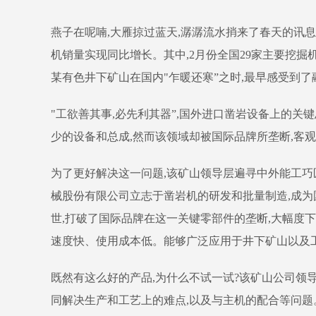
燕子在呢喃,大雁掠过蓝天,潺潺流水捎来了春天的讯息。
机销量实现同比增长。其中,2月份全国29家主要挖掘机
某有色井下矿山在国内"乍暖还寒”之时,最早感受到
"工欲善其事,必先利其器”,国外进口凿岩设备上的关键
少的设备和总成,然而该领域却被国际品牌所垄断,客
为了更好解决这一问题,该矿山领导层遍寻中外能工巧匠
械股份有限公司立志于凿岩机的研发和批量制造,成为
世,打破了国际品牌在这一关键零部件的垄断,大幅度
速度快、使用成本低。能够广泛应用于井下矿山以及
既然有这么好的产品,为什么不试一试?该矿山公司领
同解决生产和工艺上的难点,以及与主机的配合等问题