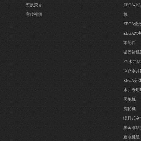
资质荣誉
ZEGA
宣传视频
机
ZEGA
ZEGA水
零配件
锚固钻机
FY水井
KQZ水
ZEGA
水井专用
雾炮机
洗轮机
螺杆式空
黑金刚钻
发电机组