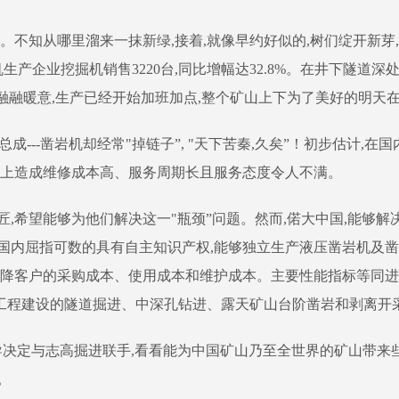
不知从哪里溜来一抹新绿,接着,就像早约好似的,树们绽开新芽,碧
生产企业挖掘机销售3220台,同比增幅达32.8%。在井下隧道
了融融暖意,生产已经开始加班加点,整个矿山上下为了美好的明天
总成---凿岩机却经常"掉链子”, "天下苦秦,久矣”！初步估计
观上造成维修成本高、服务周期长且服务态度令人不满。
,希望能够为他们解决这一"瓶颈”问题。然而,偌大中国,能够解
国内屈指可数的具有自主知识产权,能够独立生产液压凿岩机及凿
下降客户的采购成本、使用成本和维护成本。主要性能指标等同进
工程建设的隧道掘进、中深孔钻进、露天矿山台阶凿岩和剥离开
导决定与志高掘进联手,看看能为中国矿山乃至全世界的矿山带来些
。