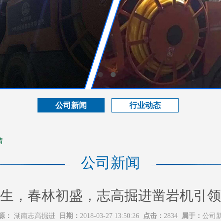
公司新闻
行业动态
情
公司新闻
生，春林初盛，志高掘进凿岩机引领
源：
湖南志高掘进
日期：
2018-03-27 13:50:26
点击：
2834
属于：
公司