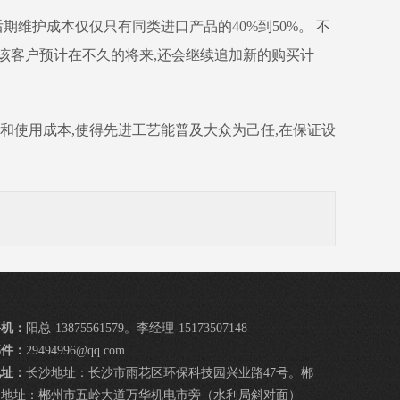
维护成本仅仅只有同类进口产品的40%到50%。 不
,该客户预计在不久的将来,还会继续追加新的购买计
和使用成本,使得先进工艺能普及大众为己任,在保证设
手机：
阳总-13875561579。李经理-15173507148
邮件：
29494996@qq.com
地址：
长沙地址：长沙市雨花区环保科技园兴业路47号。郴
州地址：郴州市五岭大道万华机电市旁（水利局斜对面）