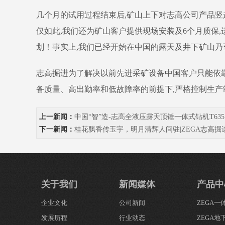
几个月的试用过程结束后,矿山上下对志高公司产品竖起
仅如此,我们还为矿山客户提供现场安装及6个月质保
划！事实上,我们已经开始在中国的露天及井下矿山乃
志高掘进为了解决以前先进采矿设备中国客户只能依靠
备质量、高出勤率和低故障率的前提下,严格控制生产
上一新闻：
中国“智”造-志高全液压露天顶锤一体式钻机T635
下一新闻：
桂花飘香传玉宇，明月清辉人间驻|ZEGA志高
关于我们
新闻媒体
产品中
企业文化
公司新闻
ZEGA
发展历程
行业动态
ZEGA地