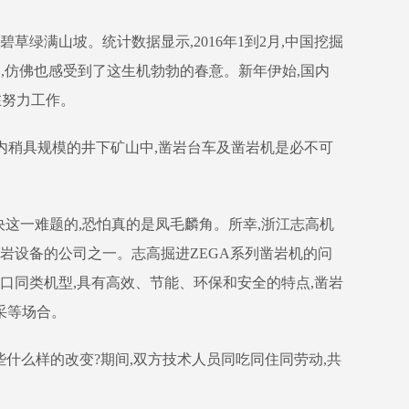
草绿满山坡。统计数据显示,2016年1到2月,中国挖掘
深处,仿佛也感受到了这生机勃勃的春意。新年伊始,国内
在努力工作。
,在国内稍具规模的井下矿山中,凿岩台车及凿岩机是必不可
决这一难题的,恐怕真的是凤毛麟角。所幸,浙江志高机
岩设备的公司之一。志高掘进ZEGA系列凿岩机的问
口同类机型,具有高效、节能、环保和安全的特点,凿岩
采等场合。
什么样的改变?期间,双方技术人员同吃同住同劳动,共