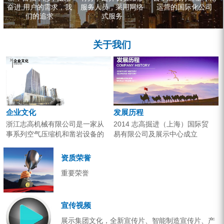
奋进,用户的需求，我
服务人员，采用网络
运营的国际化公司
们的追求
式服务
关于我们
企业文化
发展历程
浙江志高机械有限公司是一家从
2014 志高掘进（上海）国际贸
事系列空气压缩机和凿岩设备的
易有限公司及展示中心成立
研究开发、生产销售和应用服务
2013 分体钻机形成410、420、
的专业机构。产品广泛应用于工
430三...
资质荣誉
业气源、各类矿山开采和工程项
重要荣誉
目建设。企业以技术开发为核
心，...
宣传视频
展示集团文化，全新宣传片、智能制造宣传片、产