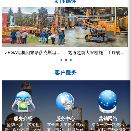
新闻媒体
ZEGA分体式露天钻机
水井专用螺杆空压机
雾炮机
洗轮机
螺杆式空气压缩机
ZEGA钻机闪耀哈萨克斯坦国际...
隧道超前大管棚施工工序管理控制
黑金刚钻头钻具系列
客户服务
发电机组
服务介绍
服务中心
营销网络
坚韧不拔，求实创
在全国各主要区域设
沿着一带一路走出
新，自强不息，团结
有办事处并长驻维修
去，加快打造全球化