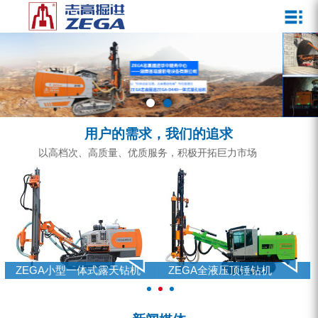
关于我们
新闻媒体
产品中心
客户服务
ZEGA一体式潜孔钻机
企业文化
公司新闻
服务介绍
ZEGA地下掘进台车
发展历程
行业动态
服务中心
ZEGA小型一体式露天钻机
资质荣誉
营销网络
用户的需求，我们的追求
ZEGA全液压顶锤钻机
宣传视频
以高档次、高质量、优质服务，积极开拓巨力市场
ZEGA水井钻机
零配件
锚固钻机系列
FY水井钻车系列
ZEGA小型一体式露天钻机
ZEGA全液压顶锤钻机
KQZ水井钻机系列