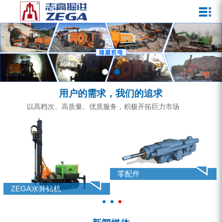
关于我们
新闻媒体
产品中心
客户服务
ZEGA一体式潜孔钻机
企业文化
公司新闻
服务介绍
ZEGA地下掘进台车
发展历程
行业动态
服务中心
ZEGA小型一体式露天钻机
资质荣誉
营销网络
用户的需求，我们的追求
ZEGA全液压顶锤钻机
宣传视频
以高档次、高质量、优质服务，积极开拓巨力市场
ZEGA水井钻机
零配件
锚固钻机系列
零配件
FY水井钻车系列
ZEGA水井钻机
KQZ水井钻机系列