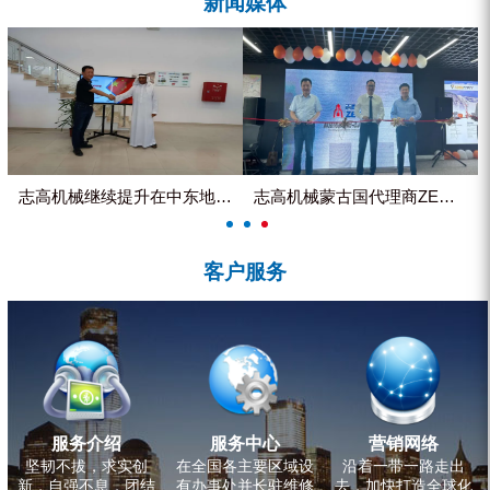
新闻媒体
ZEGA分体式露天钻机
水井专用螺杆空压机
雾炮机
洗轮机
螺杆式空气压缩机
志高机械继续提升在中东地区的市...
志高机械蒙古国代理商ZEGA客...
黑金刚钻头钻具系列
客户服务
发电机组
服务介绍
服务中心
营销网络
坚韧不拔，求实创
在全国各主要区域设
沿着一带一路走出
新，自强不息，团结
有办事处并长驻维修
去，加快打造全球化