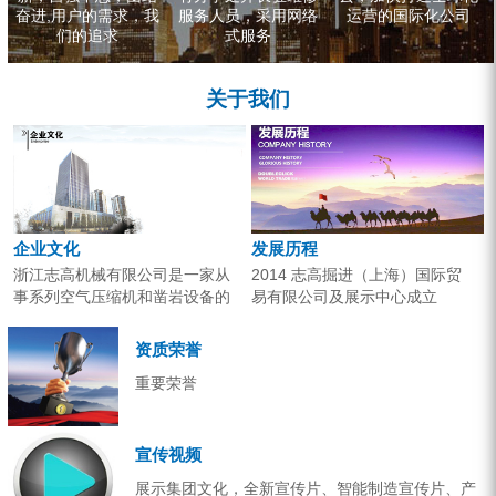
奋进,用户的需求，我
服务人员，采用网络
运营的国际化公司
们的追求
式服务
关于我们
企业文化
发展历程
浙江志高机械有限公司是一家从
2014 志高掘进（上海）国际贸
事系列空气压缩机和凿岩设备的
易有限公司及展示中心成立
研究开发、生产销售和应用服务
2013 分体钻机形成410、420、
的专业机构。产品广泛应用于工
430三...
资质荣誉
业气源、各类矿山开采和工程项
重要荣誉
目建设。企业以技术开发为核
心，...
宣传视频
展示集团文化，全新宣传片、智能制造宣传片、产